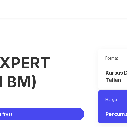
EXPERT
Format
Kursus 
I BM)
Talian
Harga
Percum
r free!