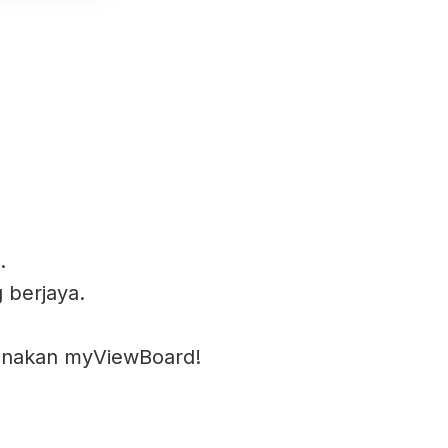
.
 berjaya.
unakan myViewBoard!