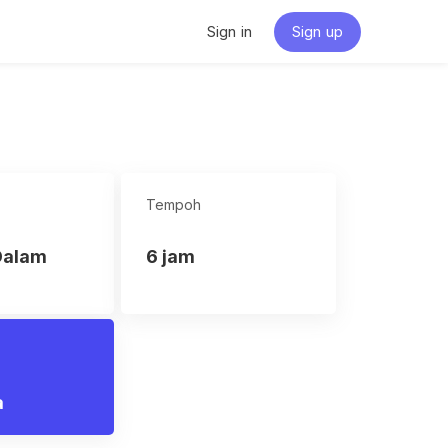
Sign in
Sign up
Tempoh
Dalam
6 jam
a